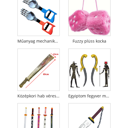
Műanyag mechanikus karos játék
Fuzzy plüss kocka
Középkori hab véres vikingtábla kard
Egyiptom fegyver műanyag tőrkés