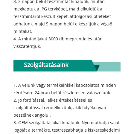
3. 3 napon belül tesztmintát kínálunk, miután
megkaptuk a JPG tervképet, majd elküldjük a
tesztmintáról készült képet, átdolgozási ötleteket
adhatunk, majd 5 napon belül elkészítjük a végső
mintákat.
4. A mintadíjakat 3000 db megrendelés után
visszatérítjük.
Szolgáltatásaink
1. A velünk vagy termékeinkkel kapcsolatos minden
kérdésére 24 órán belül részletesen válaszolunk.
2. Jó fordítással, lelkes értékesítéssel és
szolgáltatással rendelkezünk, akik folyékonyan
beszélnek angolul.
3. OEM szolgáltatásokat kínálunk. Nyomtathatja saját
logóját a termékre, testreszabhatja a kiskereskedelmi