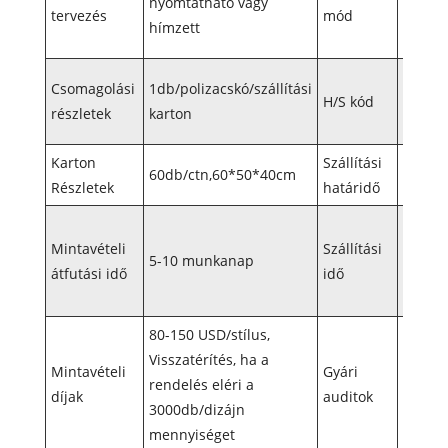
nyomtatható vagy
tervezés
mód
kapcso
hímzett
ellenő
950300
Csomagolási
1db/polizacskó/szállítási
H/S kód
behozat
részletek
karton
enged
Karton
Szállítási
60db/ctn,60*50*40cm
EXW, 
Részletek
határidő
30-45 
Mintavételi
Szállítási
menny
5-10 munkanap
átfutási idő
idő
függv
(megbe
80-150 USD/stílus,
Visszatérítés, ha a
BSCI/D
Mintavételi
Gyári
rendelés eléri a
FAMA/
díjak
auditok
3000db/dizájn
STUDIO
mennyiséget