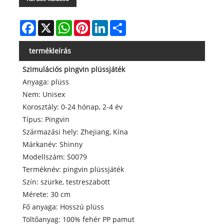
Facebook
X
WhatsApp
Pinterest
LinkedIn
Share
termékleírás
Szimulációs pingvin plüssjáték
Anyaga: plüss
Nem: Unisex
Korosztály: 0-24 hónap, 2-4 év
Típus: Pingvin
Származási hely: Zhejiang, Kína
Márkanév: Shinny
Modellszám: S0079
Terméknév: pingvin plüssjáték
Szín: szürke, testreszabott
Mérete: 30 cm
Fő anyaga: Hosszú plüss
Töltőanyag: 100% fehér PP pamut