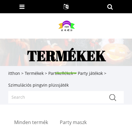
TERMÉKEK
itthon
>
Termékek
>
Partikellékek
>
Party játékok
>
Szimulációs pingvin plüssjáték
Minden termék
Party maszk