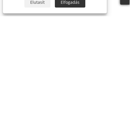
Elutasít
Elfogadás
Rólunk
Rólunk
Videó
Termékek
Party maszk