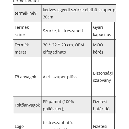
termékadatok
kedves egyedi szürke élethű szuper puha pin
termék név
30cm
Termék
Gyári
Szürke, testreszabott
500.00
színe
kapacitás
Termék
30 * 22 * ​​20 cm, OEM
MOQ
3000db
méret
elfogadható
kérés
alkuké
Megfel
1,2,3,
Biztonsági
Fő anyagok
Akril szuper plüss
AZO m
szabvány
bizton
szabv
PP pamut (100%
Fizetési
30% el
Töltőanyagok
poliészter),
határidő
egyenle
T/T, L
testreszabható,
Logó
Fizetési
Kérjük