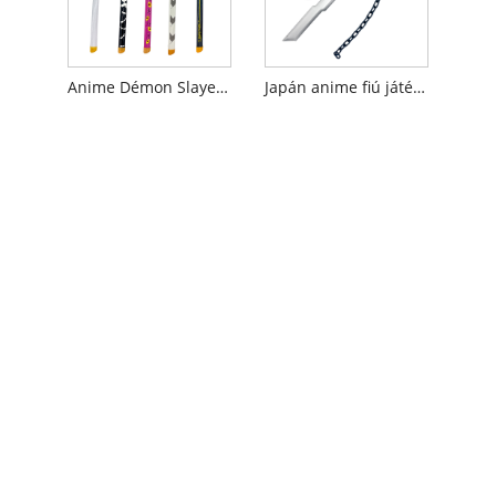
Anime Démon Slayer játék kard
Japán anime fiú játékfegyver